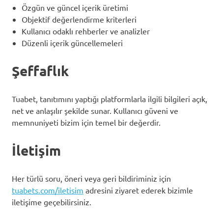
Özgün ve güncel içerik üretimi
Objektif değerlendirme kriterleri
Kullanıcı odaklı rehberler ve analizler
Düzenli içerik güncellemeleri
Şeffaflık
Tuabet, tanıtımını yaptığı platformlarla ilgili bilgileri açık,
net ve anlaşılır şekilde sunar. Kullanıcı güveni ve
memnuniyeti bizim için temel bir değerdir.
İletişim
Her türlü soru, öneri veya geri bildiriminiz için
tuabets.com/iletisim
adresini ziyaret ederek bizimle
iletişime geçebilirsiniz.