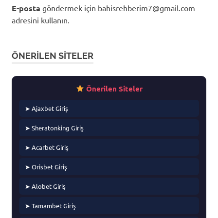
E-posta
göndermek için
bahisrehberim7@gmail.com
adresini kullanın.
ÖNERILEN SITELER
Önerilen Siteler
➤ Ajaxbet Giriş
➤ Sheratonking Giriş
➤ Acarbet Giriş
➤ Orisbet Giriş
➤ Alobet Giriş
➤ Tamambet Giriş