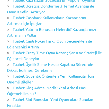
Tuabet Ücretsiz Döndürme 3 Temel Avantajı ile
Oyun Keyfini Artırıyor
Tuabet Cashback Kullanıcıların Kazançlarını
Artırmak İçin İpuçları
Tuabet Yatırım Bonusları Nelerdir? Kazançlarınızı
Artırmanın Yolları
Tuabet Canlı Poker Farklı Oyun Seçenekleri ile
Eğlencenizi Artırın
Tuabet Crazy Time Oyna Kazanç Şansı ve Strateji ile
Eğlenceli Deneyim
Tuabet Üyelik Silme Hesap Kapatma Sürecinde
Dikkat Edilmesi Gerekenler
Tuabet Güvenlik Önlemleri Yeni Kullanıcılar İçin
Önemli Bilgiler
Tuabet Giriş Adresi Nedir? Yeni Adresi Nasıl
Öğrenebilirsiniz?
Tuabet Slot Bonusları Yeni Oyunculara Sunulan
Fırsatlar