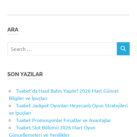
ARA
Search
SEARCH
for:
SON YAZILAR
Tuabet’da Nasıl Bahis Yapılır? 2026 Mart Güncel
Bilgiler ve İpuçları
Tuabet Jackpot Oyunları Heyecanlı Oyun Stratejileri
ve İpuçları
Tuabet Promosyonlar Fırsatlar ve Avantajlar
Tuabet Slot Bölümü 2026 Mart Oyun
Güncellemeleri ve Yenilikler