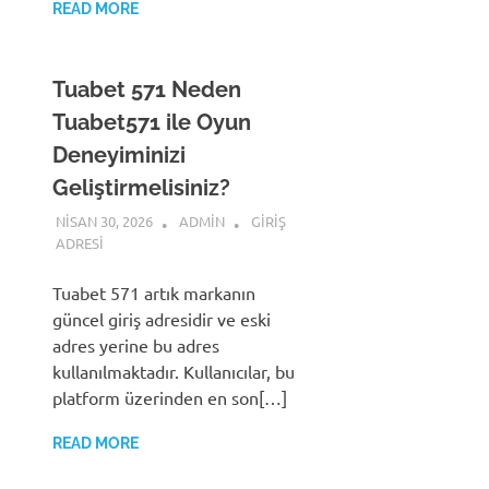
READ MORE
Tuabet 571 Neden
Tuabet571 ile Oyun
Deneyiminizi
Geliştirmelisiniz?
NISAN 30, 2026
ADMIN
GIRIŞ
ADRESI
Tuabet 571 artık markanın
güncel giriş adresidir ve eski
adres yerine bu adres
kullanılmaktadır. Kullanıcılar, bu
platform üzerinden en son[…]
READ MORE