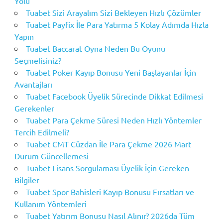
Yolu
Tuabet Sizi Arayalım Sizi Bekleyen Hızlı Çözümler
Tuabet Payfix İle Para Yatırma 5 Kolay Adımda Hızla
Yapın
Tuabet Baccarat Oyna Neden Bu Oyunu
Seçmelisiniz?
Tuabet Poker Kayıp Bonusu Yeni Başlayanlar İçin
Avantajları
Tuabet Facebook Üyelik Sürecinde Dikkat Edilmesi
Gerekenler
Tuabet Para Çekme Süresi Neden Hızlı Yöntemler
Tercih Edilmeli?
Tuabet CMT Cüzdan İle Para Çekme 2026 Mart
Durum Güncellemesi
Tuabet Lisans Sorgulaması Üyelik İçin Gereken
Bilgiler
Tuabet Spor Bahisleri Kayıp Bonusu Fırsatları ve
Kullanım Yöntemleri
Tuabet Yatırım Bonusu Nasıl Alınır? 2026da Tüm