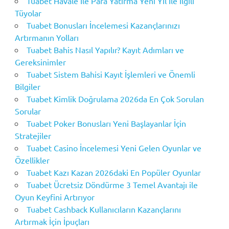
Tuabet Havale İle Para Yatırma Yeni Yıl İle İlgili
Tüyolar
Tuabet Bonusları İncelemesi Kazançlarınızı
Artırmanın Yolları
Tuabet Bahis Nasıl Yapılır? Kayıt Adımları ve
Gereksinimler
Tuabet Sistem Bahisi Kayıt İşlemleri ve Önemli
Bilgiler
Tuabet Kimlik Doğrulama 2026da En Çok Sorulan
Sorular
Tuabet Poker Bonusları Yeni Başlayanlar İçin
Stratejiler
Tuabet Casino İncelemesi Yeni Gelen Oyunlar ve
Özellikler
Tuabet Kazı Kazan 2026daki En Popüler Oyunlar
Tuabet Ücretsiz Döndürme 3 Temel Avantajı ile
Oyun Keyfini Artırıyor
Tuabet Cashback Kullanıcıların Kazançlarını
Artırmak İçin İpuçları