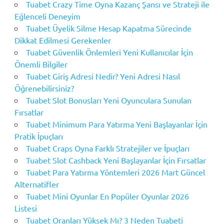
Tuabet Crazy Time Oyna Kazanç Şansı ve Strateji ile
Eğlenceli Deneyim
Tuabet Üyelik Silme Hesap Kapatma Sürecinde
Dikkat Edilmesi Gerekenler
Tuabet Güvenlik Önlemleri Yeni Kullanıcılar İçin
Önemli Bilgiler
Tuabet Giriş Adresi Nedir? Yeni Adresi Nasıl
Öğrenebilirsiniz?
Tuabet Slot Bonusları Yeni Oyunculara Sunulan
Fırsatlar
Tuabet Minimum Para Yatırma Yeni Başlayanlar İçin
Pratik İpuçları
Tuabet Craps Oyna Farklı Stratejiler ve İpuçları
Tuabet Slot Cashback Yeni Başlayanlar İçin Fırsatlar
Tuabet Para Yatırma Yöntemleri 2026 Mart Güncel
Alternatifler
Tuabet Mini Oyunlar En Popüler Oyunlar 2026
Listesi
Tuabet Oranları Yüksek Mı? 3 Neden Tuabeti