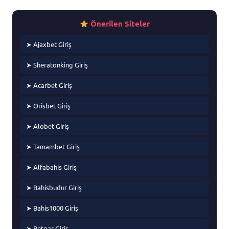
Önerilen Siteler
➤ Ajaxbet Giriş
➤ Sheratonking Giriş
➤ Acarbet Giriş
➤ Orisbet Giriş
➤ Alobet Giriş
➤ Tamambet Giriş
➤ Alfabahis Giriş
➤ Bahisbudur Giriş
➤ Bahis1000 Giriş
➤ Betgar Giriş