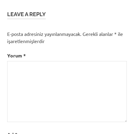
hızlı
para
işlemleri
LEAVE A REPLY
E-posta adresiniz yayınlanmayacak.
Gerekli alanlar
*
ile
işaretlenmişlerdir
Yorum
*