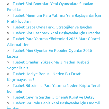
Tuabet Slot Bonusları Yeni Oyunculara Sunulan
Fırsatlar
Tuabet Minimum Para Yatırma Yeni Başlayanlar İçin
Pratik İpuçları
Tuabet Craps Oyna Farklı Stratejiler ve İpuçları
Tuabet Slot Cashback Yeni Başlayanlar İçin Fırsatlar
Tuabet Para Yatırma Yöntemleri 2026 Mart Güncel
Alternatifler
Tuabet Mini Oyunlar En Popüler Oyunlar 2026
Listesi
Tuabet Oranları Yüksek Mı? 3 Neden Tuabeti
Seçmelisiniz
Tuabet Hediye Bonusu Neden Bu Fırsatı
Kaçırmayasınız?
Tuabet Bitcoin İle Para Yatırma Neden Kripto Tercih
Edilmeli?
Tuabet Çevrim Şartları 5 Önemli Kural ve Detay
Tuabet Sorumlu Bahis Yeni Başlayanlar için Önemli
İpuçları