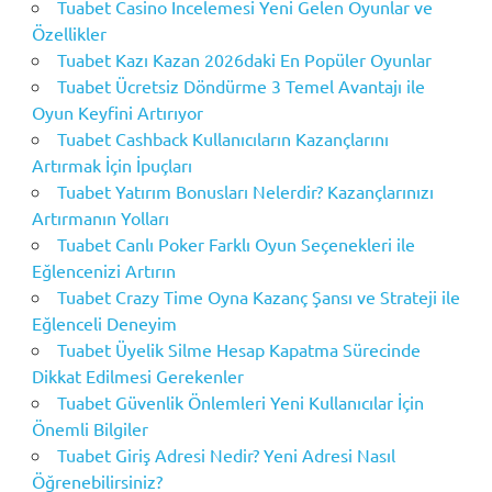
Tuabet Casino İncelemesi Yeni Gelen Oyunlar ve
Özellikler
Tuabet Kazı Kazan 2026daki En Popüler Oyunlar
Tuabet Ücretsiz Döndürme 3 Temel Avantajı ile
Oyun Keyfini Artırıyor
Tuabet Cashback Kullanıcıların Kazançlarını
Artırmak İçin İpuçları
Tuabet Yatırım Bonusları Nelerdir? Kazançlarınızı
Artırmanın Yolları
Tuabet Canlı Poker Farklı Oyun Seçenekleri ile
Eğlencenizi Artırın
Tuabet Crazy Time Oyna Kazanç Şansı ve Strateji ile
Eğlenceli Deneyim
Tuabet Üyelik Silme Hesap Kapatma Sürecinde
Dikkat Edilmesi Gerekenler
Tuabet Güvenlik Önlemleri Yeni Kullanıcılar İçin
Önemli Bilgiler
Tuabet Giriş Adresi Nedir? Yeni Adresi Nasıl
Öğrenebilirsiniz?