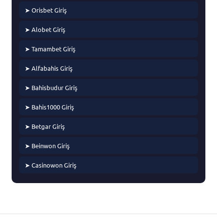
➤ Orisbet Giriş
➤ Alobet Giriş
➤ Tamambet Giriş
➤ Alfabahis Giriş
➤ Bahisbudur Giriş
➤ Bahis1000 Giriş
➤ Betgar Giriş
➤ Beinwon Giriş
➤ Casinowon Giriş