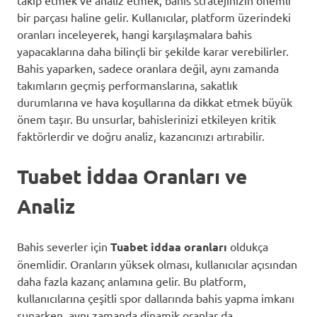
bir parçası haline gelir. Kullanıcılar, platform üzerindeki
oranları inceleyerek, hangi karşılaşmalara bahis
yapacaklarına daha bilinçli bir şekilde karar verebilirler.
Bahis yaparken, sadece oranlara değil, aynı zamanda
takımların geçmiş performanslarına, sakatlık
durumlarına ve hava koşullarına da dikkat etmek büyük
önem taşır. Bu unsurlar, bahislerinizi etkileyen kritik
faktörlerdir ve doğru analiz, kazancınızı artırabilir.
Tuabet İddaa Oranları ve
Analiz
Bahis severler için
Tuabet iddaa oranları
oldukça
önemlidir. Oranların yüksek olması, kullanıcılar açısından
daha fazla kazanç anlamına gelir. Bu platform,
kullanıcılarına çeşitli spor dallarında bahis yapma imkanı
sunarken, aynı zamanda dinamik oranlar da