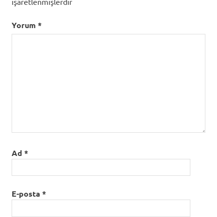
işaretlenmişlerdir
Yorum
*
Ad
*
E-posta
*