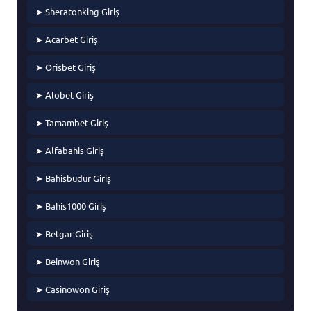
➤ Sheratonking Giriş
➤ Acarbet Giriş
➤ Orisbet Giriş
➤ Alobet Giriş
➤ Tamambet Giriş
➤ Alfabahis Giriş
➤ Bahisbudur Giriş
➤ Bahis1000 Giriş
➤ Betgar Giriş
➤ Beinwon Giriş
➤ Casinowon Giriş