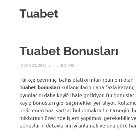
Skip
Tuabet
to
content
Tuabet Bonusları
OCAK 24, 2026
BONUS
Türkçe çevrimiçi bahis platformlarından biri olan T
kullanıcıların daha fazla kazan
Tuabet bonusları
oyunlarını daha keyifli hale getiriyor. Bu bonusla
kayıp bonusları gibi seçenekler yer alıyor. Kullan
belirlenen bazı şartlar bulunmaktadır. Örneğin, bo
miktarının üzerinde işlem yapılması gerekebilir vey
bonusların detaylarını iyi anlamak ve ona göre har