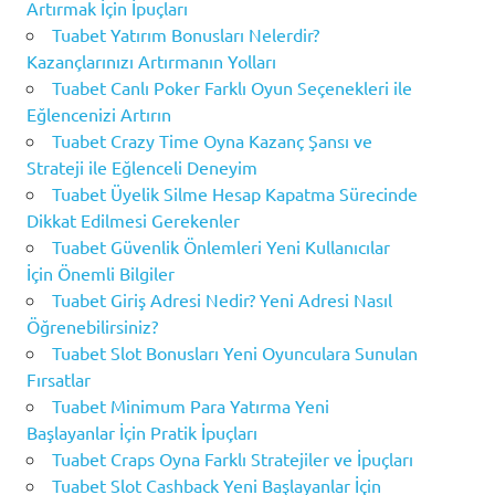
Artırmak İçin İpuçları
Tuabet Yatırım Bonusları Nelerdir?
Kazançlarınızı Artırmanın Yolları
Tuabet Canlı Poker Farklı Oyun Seçenekleri ile
Eğlencenizi Artırın
Tuabet Crazy Time Oyna Kazanç Şansı ve
Strateji ile Eğlenceli Deneyim
Tuabet Üyelik Silme Hesap Kapatma Sürecinde
Dikkat Edilmesi Gerekenler
Tuabet Güvenlik Önlemleri Yeni Kullanıcılar
İçin Önemli Bilgiler
Tuabet Giriş Adresi Nedir? Yeni Adresi Nasıl
Öğrenebilirsiniz?
Tuabet Slot Bonusları Yeni Oyunculara Sunulan
Fırsatlar
Tuabet Minimum Para Yatırma Yeni
Başlayanlar İçin Pratik İpuçları
Tuabet Craps Oyna Farklı Stratejiler ve İpuçları
Tuabet Slot Cashback Yeni Başlayanlar İçin