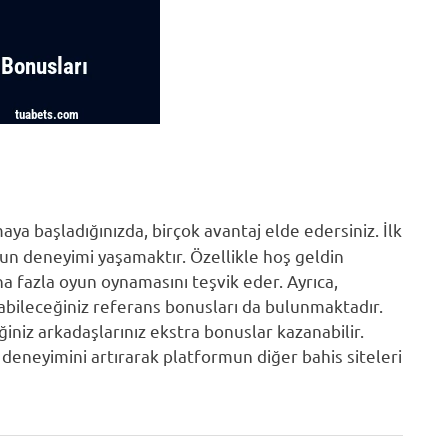
ya başladığınızda, birçok avantaj elde edersiniz. İlk
un deneyimi yaşamaktır. Özellikle hoş geldin
ha fazla oyun oynamasını teşvik eder. Ayrıca,
abileceğiniz referans bonusları da bulunmaktadır.
niz arkadaşlarınız ekstra bonuslar kazanabilir.
ı deneyimini artırarak platformun diğer bahis siteleri