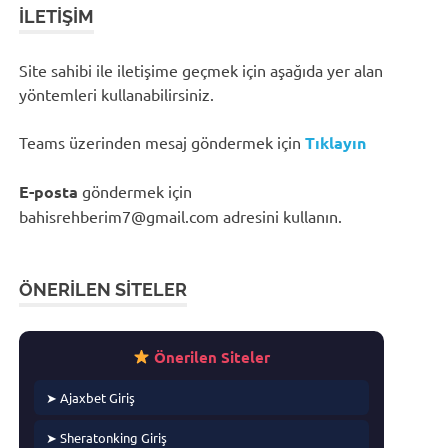
İLETIŞIM
Site sahibi ile iletişime geçmek için aşağıda yer alan
yöntemleri kullanabilirsiniz.
Teams üzerinden mesaj göndermek için
Tıklayın
E-posta
göndermek için
bahisrehberim7@gmail.com
adresini kullanın.
ÖNERILEN SITELER
Önerilen Siteler
➤ Ajaxbet Giriş
➤ Sheratonking Giriş