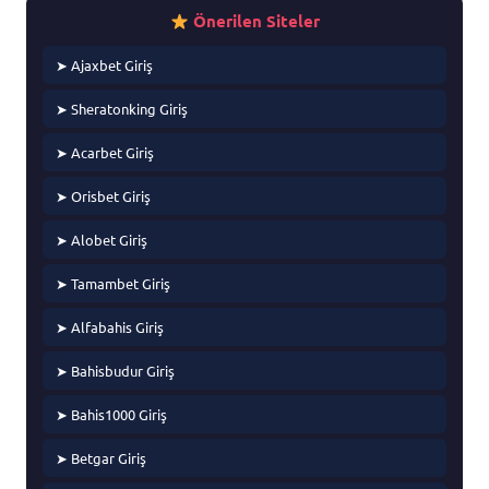
Önerilen Siteler
➤ Ajaxbet Giriş
➤ Sheratonking Giriş
➤ Acarbet Giriş
➤ Orisbet Giriş
➤ Alobet Giriş
➤ Tamambet Giriş
➤ Alfabahis Giriş
➤ Bahisbudur Giriş
➤ Bahis1000 Giriş
➤ Betgar Giriş