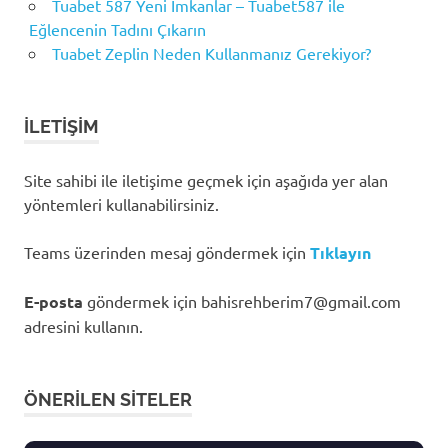
Tuabet 587 Yeni İmkanlar – Tuabet587 ile
Eğlencenin Tadını Çıkarın
Tuabet Zeplin Neden Kullanmanız Gerekiyor?
İLETIŞIM
Site sahibi ile iletişime geçmek için aşağıda yer alan
yöntemleri kullanabilirsiniz.
Teams üzerinden mesaj göndermek için
Tıklayın
E-posta
göndermek için
bahisrehberim7@gmail.com
adresini kullanın.
ÖNERILEN SITELER