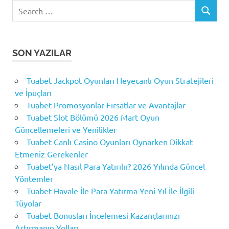
Search
SEARCH
for:
SON YAZILAR
Tuabet Jackpot Oyunları Heyecanlı Oyun Stratejileri
ve İpuçları
Tuabet Promosyonlar Fırsatlar ve Avantajlar
Tuabet Slot Bölümü 2026 Mart Oyun
Güncellemeleri ve Yenilikler
Tuabet Canlı Casino Oyunları Oynarken Dikkat
Etmeniz Gerekenler
Tuabet’ya Nasıl Para Yatırılır? 2026 Yılında Güncel
Yöntemler
Tuabet Havale İle Para Yatırma Yeni Yıl İle İlgili
Tüyolar
Tuabet Bonusları İncelemesi Kazançlarınızı
Artırmanın Yolları