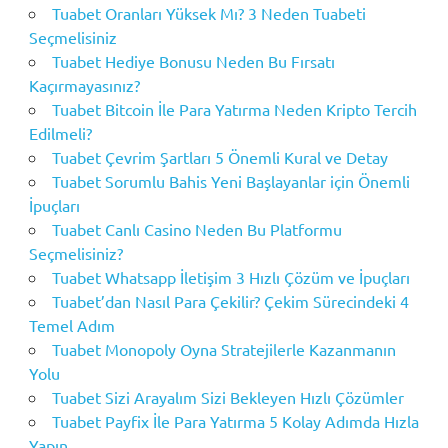
Tuabet Oranları Yüksek Mı? 3 Neden Tuabeti
Seçmelisiniz
Tuabet Hediye Bonusu Neden Bu Fırsatı
Kaçırmayasınız?
Tuabet Bitcoin İle Para Yatırma Neden Kripto Tercih
Edilmeli?
Tuabet Çevrim Şartları 5 Önemli Kural ve Detay
Tuabet Sorumlu Bahis Yeni Başlayanlar için Önemli
İpuçları
Tuabet Canlı Casino Neden Bu Platformu
Seçmelisiniz?
Tuabet Whatsapp İletişim 3 Hızlı Çözüm ve İpuçları
Tuabet’dan Nasıl Para Çekilir? Çekim Sürecindeki 4
Temel Adım
Tuabet Monopoly Oyna Stratejilerle Kazanmanın
Yolu
Tuabet Sizi Arayalım Sizi Bekleyen Hızlı Çözümler
Tuabet Payfix İle Para Yatırma 5 Kolay Adımda Hızla
Yapın