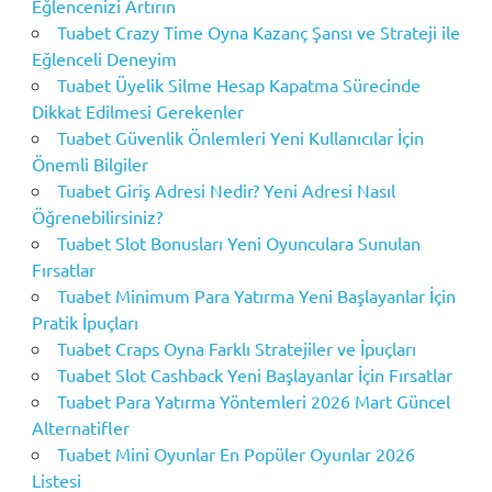
Eğlencenizi Artırın
Tuabet Crazy Time Oyna Kazanç Şansı ve Strateji ile
Eğlenceli Deneyim
Tuabet Üyelik Silme Hesap Kapatma Sürecinde
Dikkat Edilmesi Gerekenler
Tuabet Güvenlik Önlemleri Yeni Kullanıcılar İçin
Önemli Bilgiler
Tuabet Giriş Adresi Nedir? Yeni Adresi Nasıl
Öğrenebilirsiniz?
Tuabet Slot Bonusları Yeni Oyunculara Sunulan
Fırsatlar
Tuabet Minimum Para Yatırma Yeni Başlayanlar İçin
Pratik İpuçları
Tuabet Craps Oyna Farklı Stratejiler ve İpuçları
Tuabet Slot Cashback Yeni Başlayanlar İçin Fırsatlar
Tuabet Para Yatırma Yöntemleri 2026 Mart Güncel
Alternatifler
Tuabet Mini Oyunlar En Popüler Oyunlar 2026
Listesi