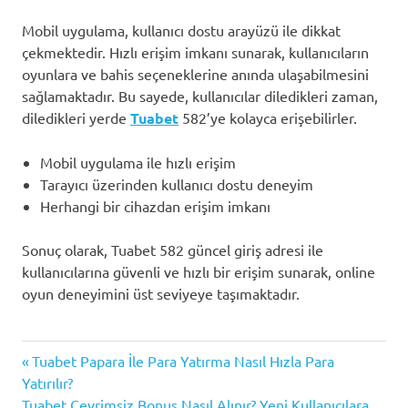
Mobil uygulama, kullanıcı dostu arayüzü ile dikkat
çekmektedir. Hızlı erişim imkanı sunarak, kullanıcıların
oyunlara ve bahis seçeneklerine anında ulaşabilmesini
sağlamaktadır. Bu sayede, kullanıcılar diledikleri zaman,
diledikleri yerde
Tuabet
582’ye kolayca erişebilirler.
Mobil uygulama ile hızlı erişim
Tarayıcı üzerinden kullanıcı dostu deneyim
Herhangi bir cihazdan erişim imkanı
Sonuç olarak, Tuabet 582 güncel giriş adresi ile
kullanıcılarına güvenli ve hızlı bir erişim sunarak, online
oyun deneyimini üst seviyeye taşımaktadır.
Tuabet
Previous
Yazı
Tuabet Papara İle Para Yatırma Nasıl Hızla Para
582
Post:
Yatırılır?
gezinmesi
Tuabet
Next
Tuabet Çevrimsiz Bonus Nasıl Alınır? Yeni Kullanıcılara