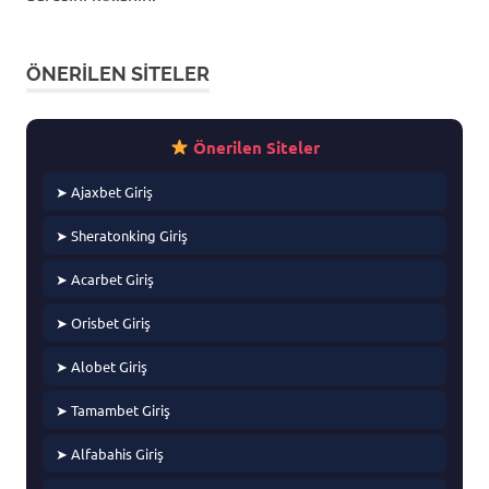
ÖNERILEN SITELER
Önerilen Siteler
➤ Ajaxbet Giriş
➤ Sheratonking Giriş
➤ Acarbet Giriş
➤ Orisbet Giriş
➤ Alobet Giriş
➤ Tamambet Giriş
➤ Alfabahis Giriş