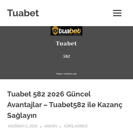
Skip
to
Tuabet
MENU
content
Tuabet 582 2026 Güncel
Avantajlar – Tuabet582 ile Kazanç
Sağlayın
HAZIRAN 5, 2026
ADMIN
GIRIŞ ADRESI