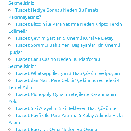
Seçmelisiniz
Tuabet Hediye Bonusu Neden Bu Fırsatı
Kaçırmayasınız?
Tuabet Bitcoin İle Para Yatırma Neden Kripto Tercih
Edilmeli?
Tuabet Çevrim Şartları 5 Önemli Kural ve Detay
Tuabet Sorumlu Bahis Yeni Başlayanlar için Önemli
İpuçları
Tuabet Canlı Casino Neden Bu Platformu
Seçmelisiniz?
Tuabet Whatsapp İletişim 3 Hızlı Çözüm ve İpuçları
Tuabet’dan Nasıl Para Çekilir? Çekim Sürecindeki 4
Temel Adım
Tuabet Monopoly Oyna Stratejilerle Kazanmanın
Yolu
Tuabet Sizi Arayalım Sizi Bekleyen Hızlı Çözümler
Tuabet Payfix İle Para Yatırma 5 Kolay Adımda Hızla
Yapın
Tuabet Baccarat Oyna Neden Bu Oyunu