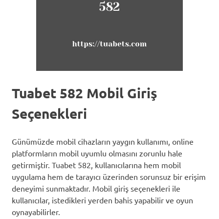
Tuabet 582 Mobil Giriş
Seçenekleri
Günümüzde mobil cihazların yaygın kullanımı, online
platformların mobil uyumlu olmasını zorunlu hale
getirmiştir. Tuabet 582, kullanıcılarına hem mobil
uygulama hem de tarayıcı üzerinden sorunsuz bir erişim
deneyimi sunmaktadır. Mobil giriş seçenekleri ile
kullanıcılar, istedikleri yerden bahis yapabilir ve oyun
oynayabilirler.