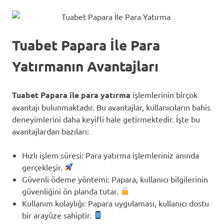
Tuabet Papara İle Para
Yatırmanın Avantajları
Tuabet Papara ile para yatırma
işlemlerinin birçok
avantajı bulunmaktadır. Bu avantajlar, kullanıcıların bahis
deneyimlerini daha keyifli hale getirmektedir. İşte bu
avantajlardan bazıları:
Hızlı işlem süresi: Para yatırma işlemleriniz anında
gerçekleşir.
Güvenli ödeme yöntemi: Papara, kullanıcı bilgilerinin
güvenliğini ön planda tutar.
Kullanım kolaylığı: Papara uygulaması, kullanıcı dostu
bir arayüze sahiptir.