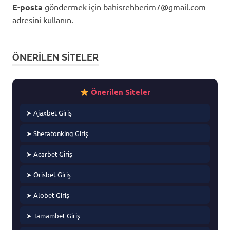
E-posta
göndermek için
bahisrehberim7@gmail.com
adresini kullanın.
ÖNERILEN SITELER
Önerilen Siteler
➤ Ajaxbet Giriş
➤ Sheratonking Giriş
➤ Acarbet Giriş
➤ Orisbet Giriş
➤ Alobet Giriş
➤ Tamambet Giriş