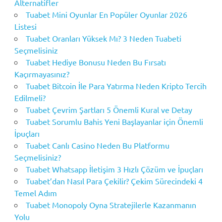
Alternatifler
Tuabet Mini Oyunlar En Popüler Oyunlar 2026
Listesi
Tuabet Oranları Yüksek Mı? 3 Neden Tuabeti
Seçmelisiniz
Tuabet Hediye Bonusu Neden Bu Fırsatı
Kaçırmayasınız?
Tuabet Bitcoin İle Para Yatırma Neden Kripto Tercih
Edilmeli?
Tuabet Çevrim Şartları 5 Önemli Kural ve Detay
Tuabet Sorumlu Bahis Yeni Başlayanlar için Önemli
İpuçları
Tuabet Canlı Casino Neden Bu Platformu
Seçmelisiniz?
Tuabet Whatsapp İletişim 3 Hızlı Çözüm ve İpuçları
Tuabet’dan Nasıl Para Çekilir? Çekim Sürecindeki 4
Temel Adım
Tuabet Monopoly Oyna Stratejilerle Kazanmanın
Yolu