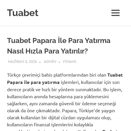
Skip
to
Tuabet
MENU
content
Tuabet Papara İle Para Yatırma
Nasıl Hızla Para Yatırılır?
HAZIRAN 4, 2026
ADMIN
FINANS
Türkçe çevrimiçi bahis platformlarından biri olan
Tuabet
Papara ile para yatırma
işlemleri, kullanıcılar için son
derece pratik ve hızlı bir yöntem sunmaktadır. Bu işlem,
kullanıcıların anında hesaplarına para yüklemesini
sağlarken, aynı zamanda güvenli bir ödeme seçeneği
olarak da öne çıkmaktadır. Papara, Türkiye’de yaygın
olarak kullanılan bir dijital cüzdan uygulaması olup,
kullanıcıların finansal işlemlerini kolaylıkla