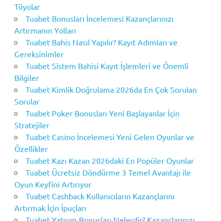
Tüyolar
Tuabet Bonusları İncelemesi Kazançlarınızı
Artırmanın Yolları
Tuabet Bahis Nasıl Yapılır? Kayıt Adımları ve
Gereksinimler
Tuabet Sistem Bahisi Kayıt İşlemleri ve Önemli
Bilgiler
Tuabet Kimlik Doğrulama 2026da En Çok Sorulan
Sorular
Tuabet Poker Bonusları Yeni Başlayanlar İçin
Stratejiler
Tuabet Casino İncelemesi Yeni Gelen Oyunlar ve
Özellikler
Tuabet Kazı Kazan 2026daki En Popüler Oyunlar
Tuabet Ücretsiz Döndürme 3 Temel Avantajı ile
Oyun Keyfini Artırıyor
Tuabet Cashback Kullanıcıların Kazançlarını
Artırmak İçin İpuçları
Tuabet Yatırım Bonusları Nelerdir? Kazançlarınızı