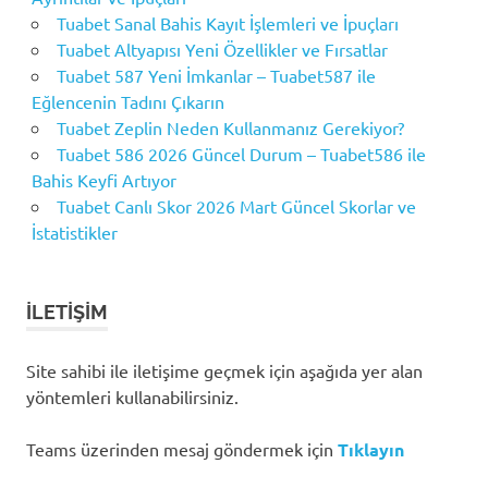
Tuabet Sanal Bahis Kayıt İşlemleri ve İpuçları
Tuabet Altyapısı Yeni Özellikler ve Fırsatlar
Tuabet 587 Yeni İmkanlar – Tuabet587 ile
Eğlencenin Tadını Çıkarın
Tuabet Zeplin Neden Kullanmanız Gerekiyor?
Tuabet 586 2026 Güncel Durum – Tuabet586 ile
Bahis Keyfi Artıyor
Tuabet Canlı Skor 2026 Mart Güncel Skorlar ve
İstatistikler
İLETIŞIM
Site sahibi ile iletişime geçmek için aşağıda yer alan
yöntemleri kullanabilirsiniz.
Teams üzerinden mesaj göndermek için
Tıklayın