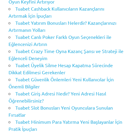
Oyun Keyfini Artırıyor
Tuabet Cashback Kullanıcıların Kazançlarını
Artırmak İçin İpuçları
Tuabet Yatırım Bonusları Nelerdir? Kazançlarınızı
Artırmanın Yolları
Tuabet Canlı Poker Farklı Oyun Seçenekleri ile
Eğlencenizi Artırın
Tuabet Crazy Time Oyna Kazanç Şansı ve Strateji ile
Eğlenceli Deneyim
Tuabet Üyelik Silme Hesap Kapatma Sürecinde
Dikkat Edilmesi Gerekenler
Tuabet Güvenlik Önlemleri Yeni Kullanıcılar İçin
Önemli Bilgiler
Tuabet Giriş Adresi Nedir? Yeni Adresi Nasıl
Öğrenebilirsiniz?
Tuabet Slot Bonusları Yeni Oyunculara Sunulan
Fırsatlar
Tuabet Minimum Para Yatırma Yeni Başlayanlar İçin
Pratik İpuçları