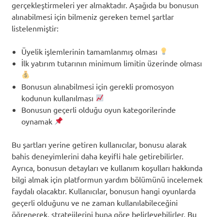
gerçekleştirmeleri yer almaktadır. Aşağıda bu bonusun
alınabilmesi için bilmeniz gereken temel şartlar
listelenmiştir:
Üyelik işlemlerinin tamamlanmış olması
İlk yatırım tutarının minimum limitin üzerinde olması
Bonusun alınabilmesi için gerekli promosyon
kodunun kullanılması
Bonusun geçerli olduğu oyun kategorilerinde
oynamak
Bu şartları yerine getiren kullanıcılar, bonusu alarak
bahis deneyimlerini daha keyifli hale getirebilirler.
Ayrıca, bonusun detayları ve kullanım koşulları hakkında
bilgi almak için platformun yardım bölümünü incelemek
faydalı olacaktır. Kullanıcılar, bonusun hangi oyunlarda
geçerli olduğunu ve ne zaman kullanılabileceğini
öğrenerek, stratejilerini buna göre belirleyebilirler. Bu