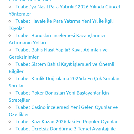
Tuabet’ya Nasıl Para Yatırılır? 2026 Yılında Güncel
Yöntemler
Tuabet Havale İle Para Yatırma Yeni Yıl İle İlgili
Tüyolar
Tuabet Bonusları İncelemesi Kazançlarınızı
Artırmanın Yolları
Tuabet Bahis Nasıl Yapılır? Kayıt Adımları ve
Gereksinimler
Tuabet Sistem Bahisi Kayıt İşlemleri ve Önemli
Bilgiler
Tuabet Kimlik Doğrulama 2026da En Çok Sorulan
Sorular
Tuabet Poker Bonusları Yeni Başlayanlar İçin
Stratejiler
Tuabet Casino İncelemesi Yeni Gelen Oyunlar ve
Özellikler
Tuabet Kazı Kazan 2026daki En Popüler Oyunlar
Tuabet Ücretsiz Döndürme 3 Temel Avantajı ile