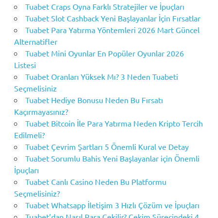
Tuabet Craps Oyna Farklı Stratejiler ve İpuçları
Tuabet Slot Cashback Yeni Başlayanlar İçin Fırsatlar
Tuabet Para Yatırma Yöntemleri 2026 Mart Güncel
Alternatifler
Tuabet Mini Oyunlar En Popüler Oyunlar 2026
Listesi
Tuabet Oranları Yüksek Mı? 3 Neden Tuabeti
Seçmelisiniz
Tuabet Hediye Bonusu Neden Bu Fırsatı
Kaçırmayasınız?
Tuabet Bitcoin İle Para Yatırma Neden Kripto Tercih
Edilmeli?
Tuabet Çevrim Şartları 5 Önemli Kural ve Detay
Tuabet Sorumlu Bahis Yeni Başlayanlar için Önemli
İpuçları
Tuabet Canlı Casino Neden Bu Platformu
Seçmelisiniz?
Tuabet Whatsapp İletişim 3 Hızlı Çözüm ve İpuçları
Tuabet’dan Nasıl Para Çekilir? Çekim Sürecindeki 4