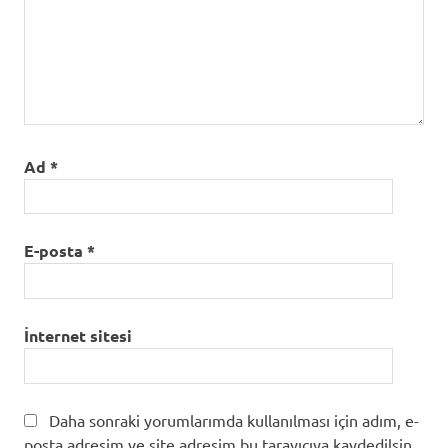
Ad
*
E-posta
*
İnternet sitesi
Daha sonraki yorumlarımda kullanılması için adım, e-
posta adresim ve site adresim bu tarayıcıya kaydedilsin.