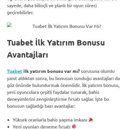
sayede, daha bilinçli ve planlı bir oyun süreci
geçirebilirler.
Tuabet İlk Yatırım Bonusu
Avantajları
Tuabet
ilk yatırım bonusu var mı?
sorusuna olumlu
yanıt aldıktan sonra, bu bonusun sunduğu avantajları da
göz önünde bulundurmak önemlidir. İlk yatırım bonusu,
yeni oyunculara çeşitli faydalar sunarak, bahis
deneyimlerini zenginleştirme fırsatı sağlar. İşte bu
bonusun sağladığı bazı avantajlar:
Yüksek oranlarla bahis yapma imkanı
Yeni oyunları deneme fırsatı